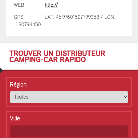
WEB
http://
GPS
LAT. 46.97601527799358 / LON.
-1.80794450
TROUVER UN DISTRIBUTEUR
CAMPING-CAR RAPIDO
Région
Ville