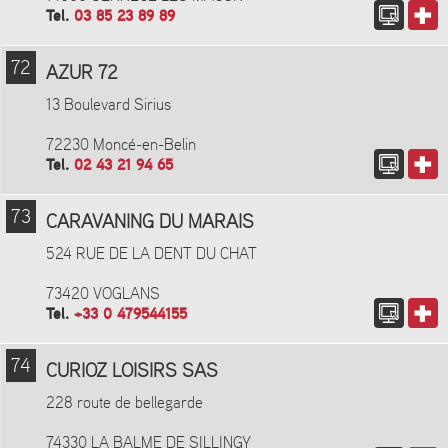
Tel.
03 85 23 89 89
72
AZUR 72
13 Boulevard Sirius
72230 Moncé-en-Belin
Tel.
02 43 21 94 65
73
CARAVANING DU MARAIS
524 RUE DE LA DENT DU CHAT
73420 VOGLANS
Tel.
+33 0 479544155
74
CURIOZ LOISIRS SAS
228 route de bellegarde
74330 LA BALME DE SILLINGY