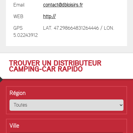
Email
contact@dbloisirs.fr
WEB
http://
GPS
LAT. 47.298664831264446 / LON.
5.02243912
TROUVER UN DISTRIBUTEUR
CAMPING-CAR RAPIDO
Région
Ville