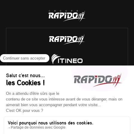
Historique technique
/
Poids réglementaires
/
Mentions