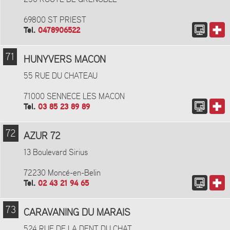
69800 ST PRIEST
Tel.
0478906522
71
HUNYVERS MACON
55 RUE DU CHATEAU
71000 SENNECE LES MACON
Tel.
03 85 23 89 89
72
AZUR 72
13 Boulevard Sirius
72230 Moncé-en-Belin
Tel.
02 43 21 94 65
73
CARAVANING DU MARAIS
524 RUE DE LA DENT DU CHAT