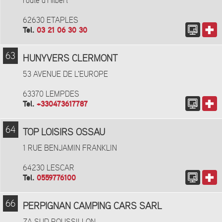
route d'Hilbert
62630 ETAPLES
Tel.
03 21 06 30 30
63
HUNYVERS CLERMONT
53 AVENUE DE L'EUROPE
63370 LEMPDES
Tel.
+330473617787
64
TOP LOISIRS OSSAU
1 RUE BENJAMIN FRANKLIN
64230 LESCAR
Tel.
0559776100
66
PERPIGNAN CAMPING CARS SARL