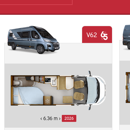
V62
Plus d'informations
‹ 6.36 m ›
2026