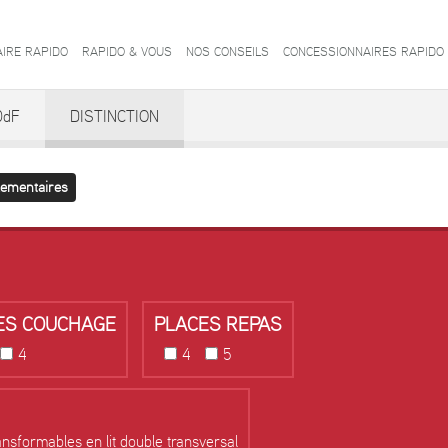
AIRE RAPIDO
RAPIDO & VOUS
NOS CONSEILS
CONCESSIONNAIRES RAPIDO
0dF
DISTINCTION
lementaires
ES COUCHAGE
PLACES REPAS
4
4
5
ansformables en lit double transversal