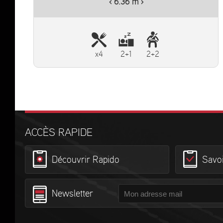
‹ 6.36 m ›
x4
2+1
2+2
ACCÈS RAPIDE
Découvrir Rapido
Savoi
Newsletter