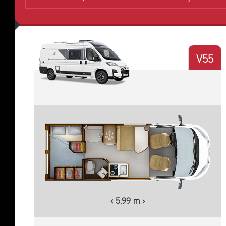
V55
Plus d'informations
‹ 5.99 m ›