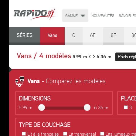
GAMME
NOUVEAUTÉS
SAVOIR-F
SÉRIES
Vans
C
6F
8F
8
Vans / 4 modèles
5.99 m < > 6.36 m
Poids rég
Vans
- Comparez les modèles
DIMENSIONS
PLAC
3
5.99 m
6.36 m
TYPE DE COUCHAGE
Lit à la française
Lit transversal
Lits jumeaux tr