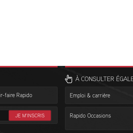
À CONSULTER ÉGAL
r-faire Rapido
Emploi & carrière
Rapido Occasions