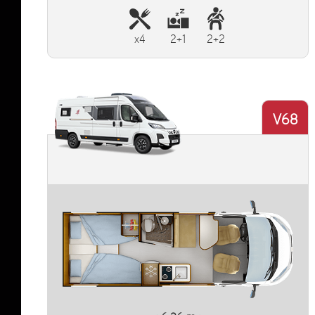
x4
2+1
2+2
V68
Plus d'informations