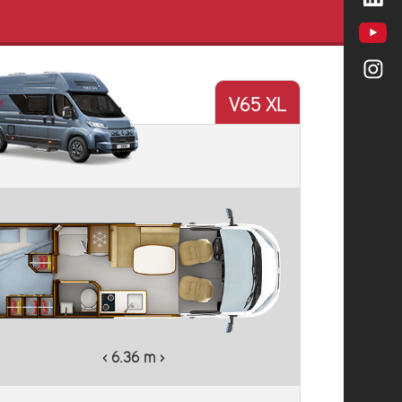
V65 XL
Plus d'informations
‹ 6.36 m ›