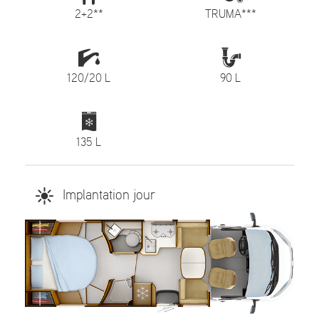
2+2**
TRUMA***
120/20 L
90 L
135 L
Implantation jour