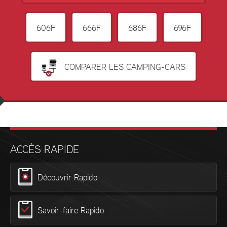
606F
666F
686F
696F
COMPARER LES CAMPING-CARS
ACCÈS RAPIDE
Découvrir Rapido
Savoir-faire Rapido