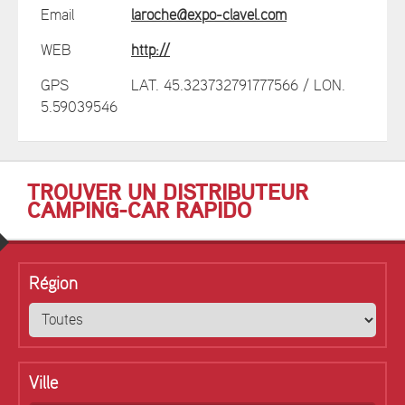
Email
laroche@expo-clavel.com
WEB
http://
GPS
LAT. 45.323732791777566 / LON.
5.59039546
TROUVER UN DISTRIBUTEUR
CAMPING-CAR RAPIDO
Région
Ville