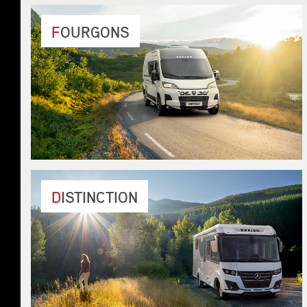
FOURGONS
V55
V62
V65XL
V68
DISTINCTION
i66M TRUMA
i66M ALDE
i96M TRUMA
i96M ALDE
i166M
i196M