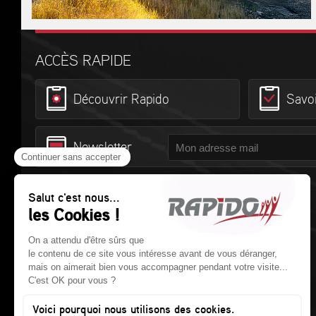
ACCÈS RAPIDE
Découvrir Rapido
Savoi
Newsletter
© RAPIDO Camping-cars
414 rue des Perrouins
CS 20019 - 53101 MAYENNE Cedex
Tél. :
02 43 30 10 70
- Fax : 02 43 30 10 71