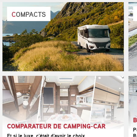
COMPACTS
C03
C50
C55
C86
C66
C55i
C86i
B
COMPARATEUR DE CAMPING-CAR
P
Et si le luxe, c'était d'avoir le choix
R