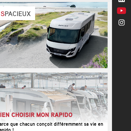
SPACIEUX
Série
6F
Série
8F
Série
80dF
IEN CHOISIR MON RAPIDO
arce que chacun conçoit différemment sa vie en
apido !