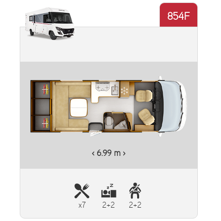
854F
Plus d'informations
‹ 6.99 m ›
x7
2+2
2+2