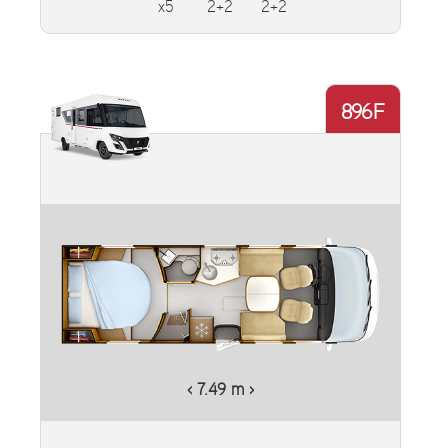
x5
2+2
2+2
896F
Plus d'informations
‹ 7.49 m ›