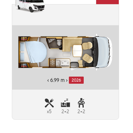
Plus d'informations
‹ 6.99 m ›
2026
x5
2+2
2+2