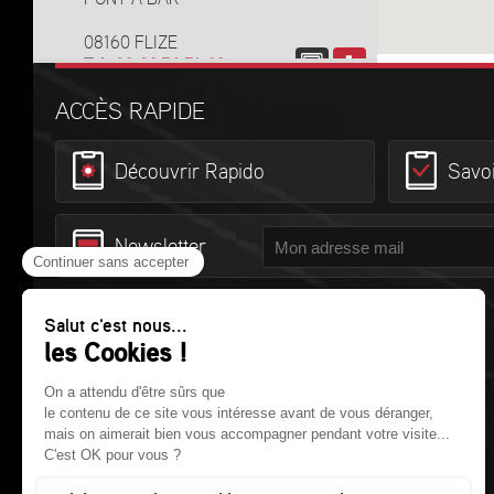
08160 FLIZE
Tel.
03 24 54 51 46
ACCÈS RAPIDE
11
TPL CARCASSONNE
670 rue Paul Henri Mouton
Découvrir Rapido
Savoi
11000 CARCASSONNE
Tel.
0430308680
Newsletter
12
SAS DINTER - Aveyron
Camping Car
274 Avenue Rodez
12450 LA PRIMAUBE
© RAPIDO Camping-cars
Tel.
05 65 47 09 33
414 rue des Perrouins
CS 20019 - 53101 MAYENNE Cedex
13
SODEV - ESPACE DETENTE
Tél. :
02 43 30 10 70
- Fax : 02 43 30 10 71