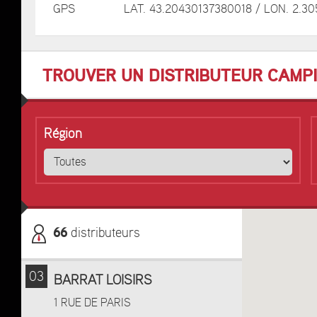
GPS
LAT. 43.20430137380018 / LON. 2.3
TROUVER UN DISTRIBUTEUR CAMP
Région
66
distributeurs
03
BARRAT LOISIRS
1 RUE DE PARIS