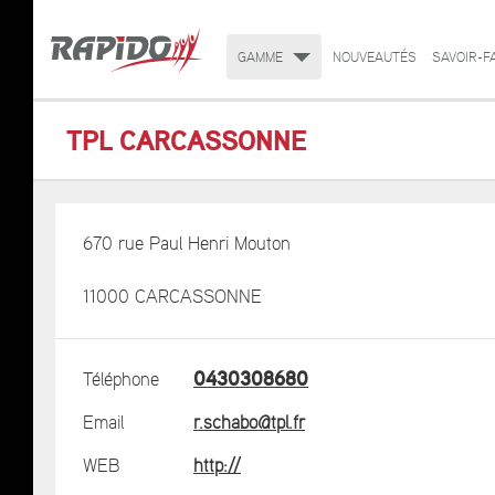
GAMME
NOUVEAUTÉS
SAVOIR-F
TPL CARCASSONNE
670 rue Paul Henri Mouton
11000 CARCASSONNE
0430308680
Téléphone
Email
r.schabo@tpl.fr
WEB
http://