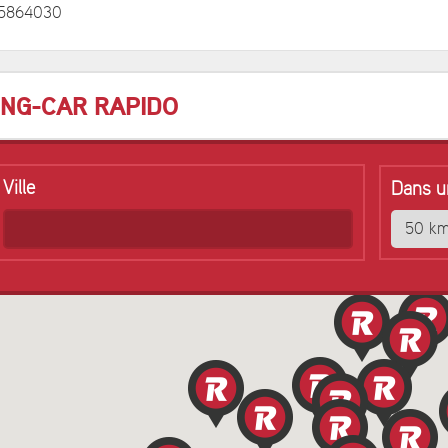
05864030
ING-CAR RAPIDO
Ville
Dans u