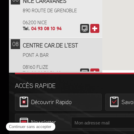
06
NICE CARAVANES
890 ROUTE DE GRENOBLE
06200 NICE
Tel.
04 93 08 10 94
08
CENTRE CAR.DE L'EST
PONT A BAR
08160 FLIZE
Tel.
03 24 54 51 46
ACCÈS RAPIDE
11
TPL CARCASSONNE
670 rue Paul Henri Mouton
Découvrir Rapido
Savoi
11000 CARCASSONNE
Tel.
0430308680
Newsletter
12