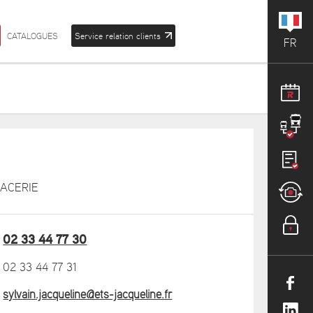
CATALOGUES
Service relation clients
FR
LACERIE
02 33 44 77 30
02 33 44 77 31
sylvain.jacqueline@ets-jacqueline.fr