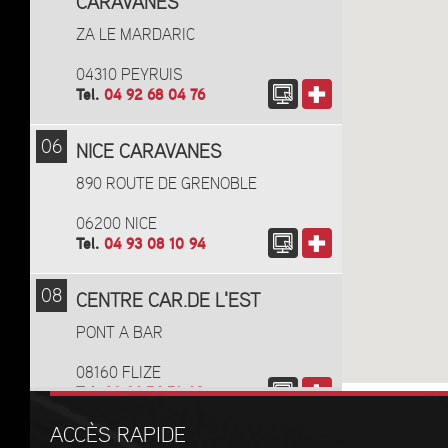
CARAVANES
ZA LE MARDARIC
04310 PEYRUIS
Tel.
04 92 68 04 76
06
NICE CARAVANES
890 ROUTE DE GRENOBLE
06200 NICE
Tel.
04 93 08 10 94
08
CENTRE CAR.DE L'EST
PONT A BAR
08160 FLIZE
Tel.
03 24 54 51 46
ACCÈS RAPIDE
11