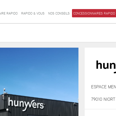
AIRE RAPIDO
RAPIDO & VOUS
NOS CONSEILS
CONCESSIONNAIRES RAPIDO
ESPACE ME
79010 NIOR