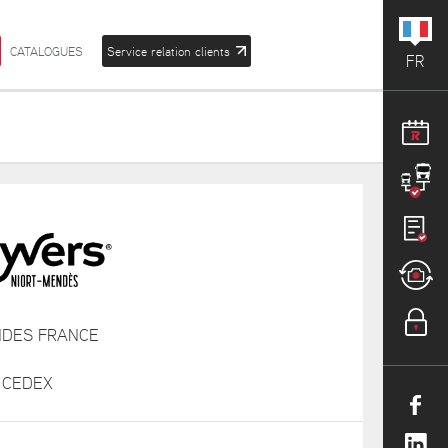
CATALOGUES
Service relation clients
FR
NDES FRANCE
T CEDEX