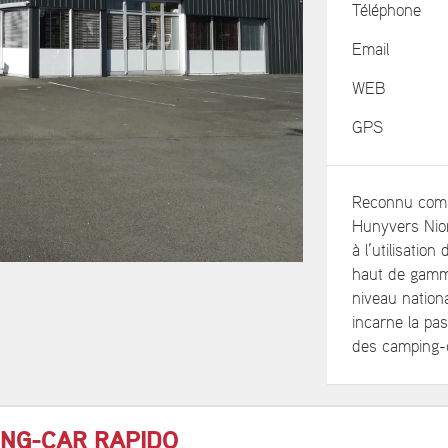
Téléphone
Email
WEB
GPS
Reconnu comm
Hunyvers Nior
à l’utilisatio
haut de gamme
niveau nation
incarne la pas
des camping-
ING-CAR RAPIDO