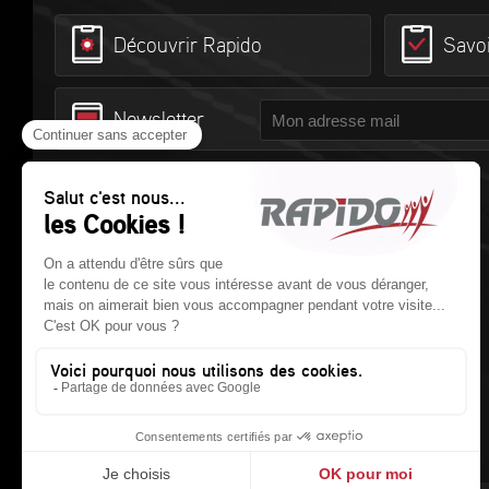
TPL CARCASSONNE
670 rue Paul Henri Mouton
Découvrir Rapido
Savoi
11000 CARCASSONNE
Tel.
0430308680
Newsletter
12
SAS DINTER - Aveyron
Camping Car
274 Avenue Rodez
12450 LA PRIMAUBE
© RAPIDO Camping-cars
Tel.
05 65 47 09 33
414 rue des Perrouins
CS 20019 - 53101 MAYENNE Cedex
13
SODEV - ESPACE DETENTE
Tél. :
02 43 30 10 70
- Fax : 02 43 30 10 71
R.C.S LAVAL 302 279 229 00025
RN 368
13170 LES PENNES MIRABEAU
Tel.
04 42 02 86 81