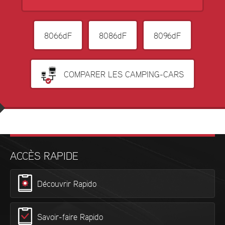
8066dF
8086dF
8096dF
COMPARER LES CAMPING-CARS
ACCÈS RAPIDE
Découvrir Rapido
Savoir-faire Rapido