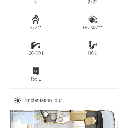
5
2+2*
2+2**
TRUMA***
130/20 L
110 L
156 L
Implantation jour