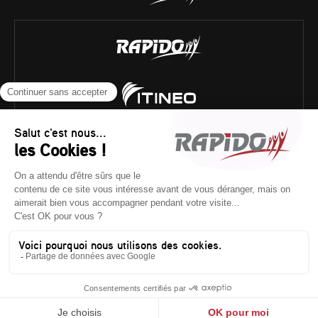
Historique technique
/
Poids réglementaires
/
Mentions
légales
/
Crédits
/
Plan du site
Textes et photos non contractuels.