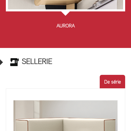
AURORA
SELLERIE
De série