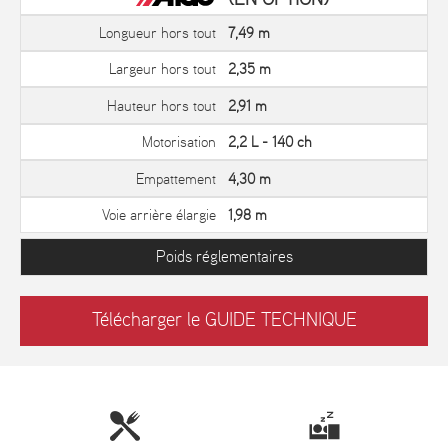
Longueur hors tout
7,49 m
Largeur hors tout
2,35 m
Hauteur hors tout
2,91 m
Motorisation
2,2 L - 140 ch
Empattement
4,30 m
Voie arrière élargie
1,98 m
Poids réglementaires
Télécharger le GUIDE TECHNIQUE