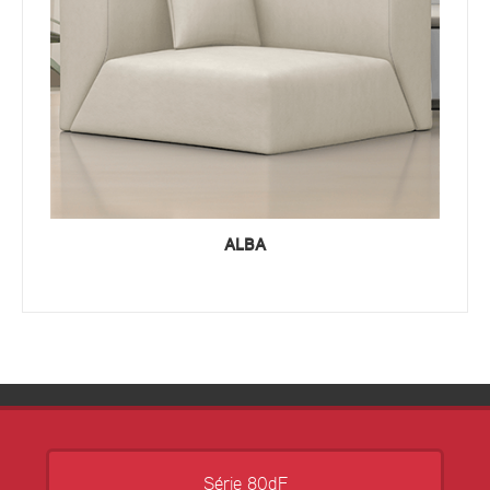
ALBA
Série 80dF