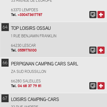
53 AVENUE DE L'EUROPE
63370 LEMPDES
Tel.
+330473617787
64
TOP LOISIRS OSSAU
1 RUE BENJAMIN FRANKLIN
64230 LESCAR
Tel.
0559776100
66
PERPIGNAN CAMPING CARS SARL
ZA SUD ROUSSILLON
66280 SALEILLES
Tel.
04 68 37 79 81
67
LOISIRS CAMPING-CARS