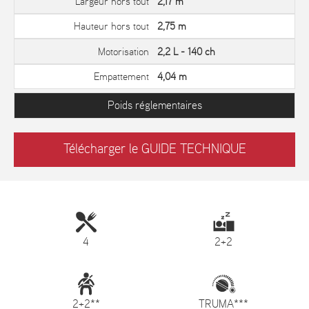
Largeur hors tout
2,17 m
Hauteur hors tout
2,75 m
Motorisation
2,2 L - 140 ch
Empattement
4,04 m
Poids réglementaires
Télécharger le GUIDE TECHNIQUE
4
2+2
2+2**
TRUMA***