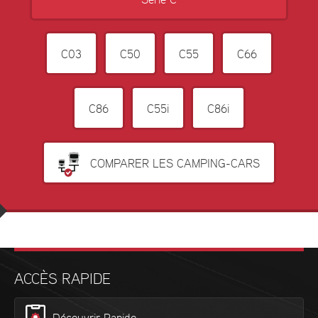
Série C
C03
C50
C55
C66
C86
C55i
C86i
COMPARER LES CAMPING-CARS
ACCÈS RAPIDE