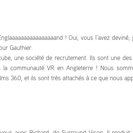
nglaaaaaaaaaaaaaaaand ! Oui, vous l’avez deviné, j
our Gauthier.
ube, une société de recrutement. Ils sont une des
s la communauté VR en Angleterre ! Nous sommes
lms 360, et ils sont très attachés à ce que nous appe
us avec Richard, de Surround Vison. Il produit 