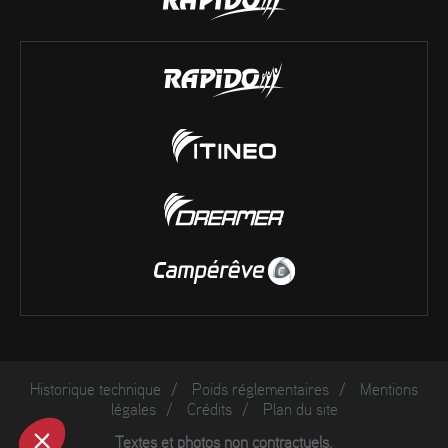
Historique technique
/
Poids réglementaires
/
Mentions
légales
/
Crédits
/
Plan du site
Textes et photos non contractuels.