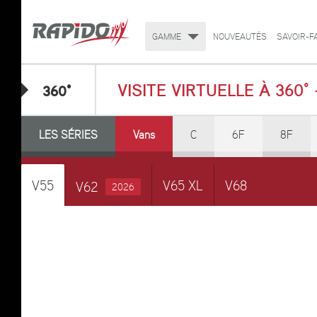
GAMME
NOUVEAUTÉS
SAVOIR-F
VISITE VIRTUELLE À 360° 
360°
LES SÉRIES
Vans
C
6F
8F
V55
V65 XL
V68
V62
2026