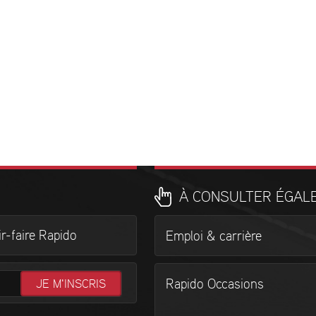
À CONSULTER ÉGAL
r-faire Rapido
Emploi & carrière
Rapido Occasions