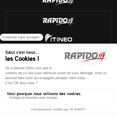
Historique technique
/
Poids réglementaires
/
Mentions
légales
/
Crédits
/
Plan du site
Textes et photos non contractuels.