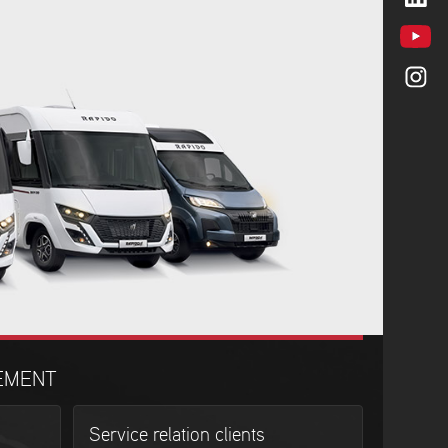
EMENT
Service relation clients