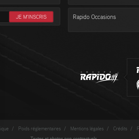
Rapido Occasions
nique
/
Poids réglementaires
/
Mentions légales
/
Crédits
/
P