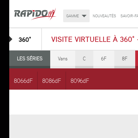
GAMME
NOUVEAUTÉS
SAVOIR-F
VISITE VIRTUELLE À 360° 
360°
LES SÉRIES
Vans
C
6F
8F
8066dF
8086dF
8096dF