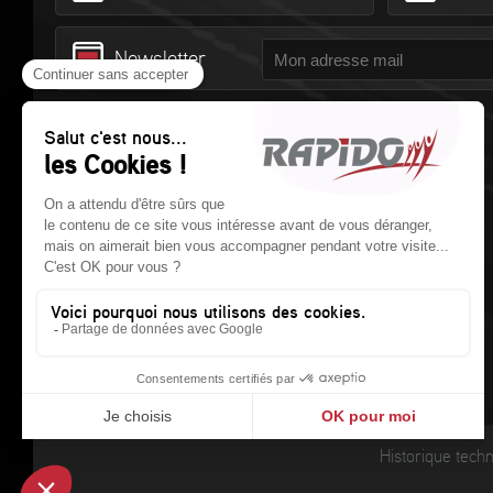
Newsletter
© RAPIDO Camping-cars
414 rue des Perrouins
CS 20019 - 53101 MAYENNE Cedex
Tél. :
02 43 30 10 70
- Fax : 02 43 30 10 71
R.C.S LAVAL 302 279 229 00025
Historique tech