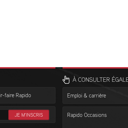
À CONSULTER ÉGAL
r-faire Rapido
Emploi & carrière
Rapido Occasions