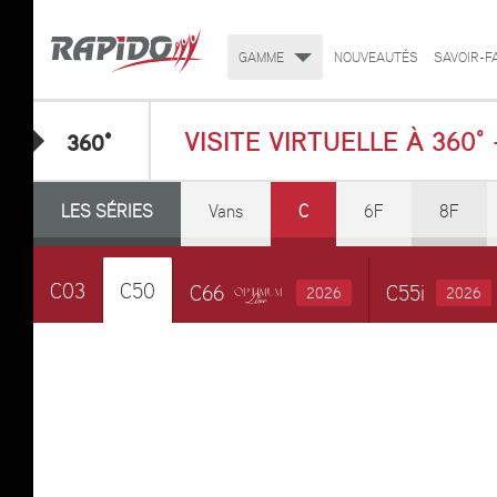
GAMME
NOUVEAUTÉS
SAVOIR-F
VISITE VIRTUELLE À 360°
360°
LES SÉRIES
Vans
C
6F
8F
C03
C50
C66
C55i
2026
2026