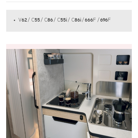
V
62
/ C
55
/ C
86
/ C
55i
/ C
86i
/
666
F /
696
F