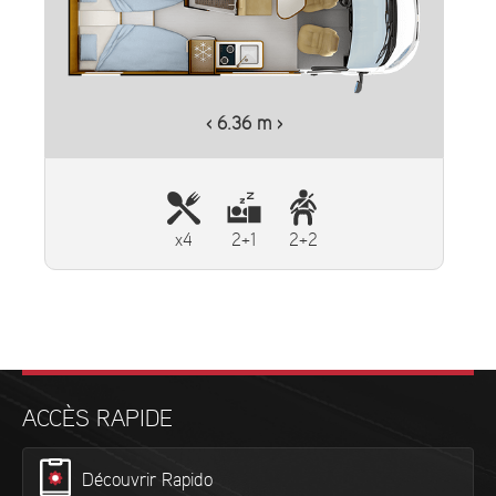
Plus d'informations
‹ 6.36 m ›
x4
2+1
2+2
ACCÈS RAPIDE
Découvrir Rapido