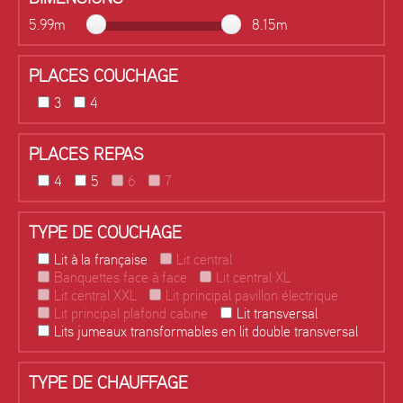
5.99m
8.15m
PLACES COUCHAGE
3
4
PLACES REPAS
4
5
6
7
TYPE DE COUCHAGE
Lit à la française
Lit central
Banquettes face à face
Lit central XL
Lit central XXL
Lit principal pavillon électrique
Lit principal plafond cabine
Lit transversal
Lits jumeaux transformables en lit double transversal
TYPE DE CHAUFFAGE