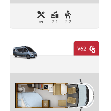
x4
2+1
2+2
V62
Plus d'informations