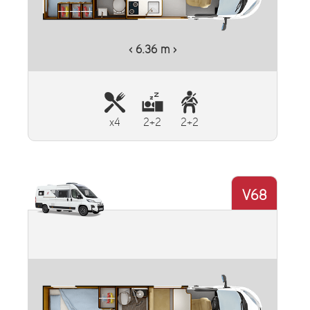
‹ 6.36 m ›
x4
2+2
2+2
V68