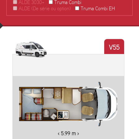
ALDE 3030+
Truma Combi
ALDE (De série ou option)
Truma Combi EH
V55
Plus d'informations
‹ 5.99 m ›