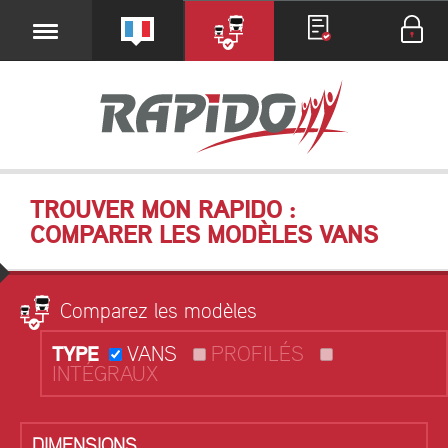
TROUVER MON RAPIDO :
COMPARER LES MODÈLES VANS
Comparez les modèles
TYPE
VANS
PROFILÉS
INTÉGRAUX
DIMENSIONS