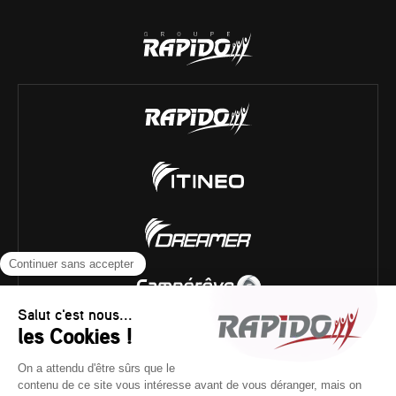
Historique technique
/
Poids réglementaires
/
Mentions