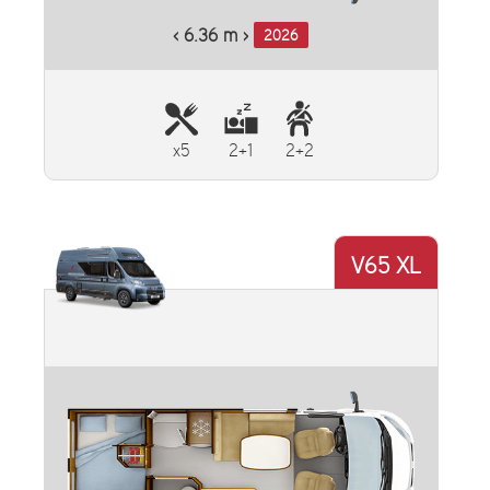
‹ 6.36 m ›
2026
x5
2+1
2+2
V65 XL
Plus d'informations