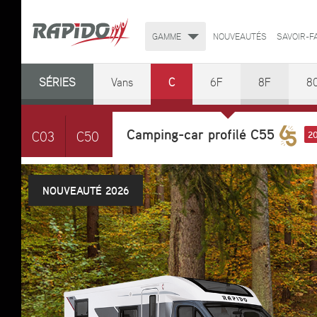
GAMME
NOUVEAUTÉS
SAVOIR-F
SÉRIES
Vans
C
6F
8F
8
Camping-car profilé C55
2
C03
C50
NOUVEAUTÉ 2026