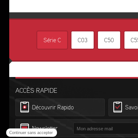
Série C
C03
C50
C5
ACCÈS RAPIDE
Découvrir Rapido
Savoi
Newsletter