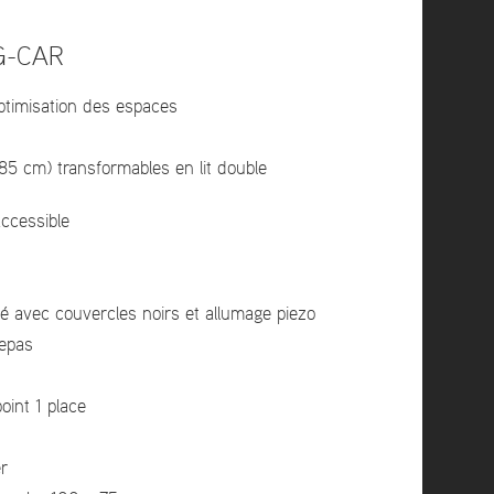
G-CAR
timisation des espaces
5 cm) transformables en lit double
accessible
é avec couvercles noirs et allumage piezo
repas
oint 1 place
r