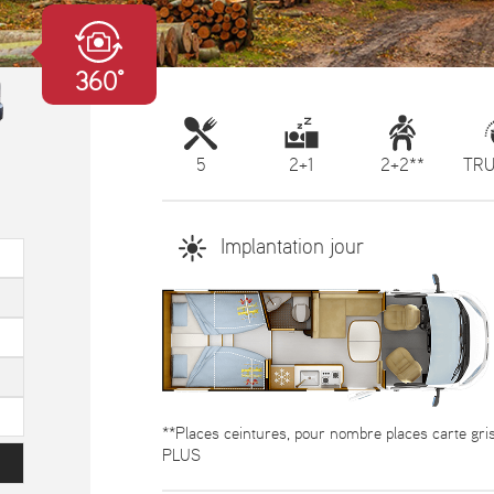
360°
5
2+1
2+2**
TRU
Implantation jour
**Places ceintures, pour nombre places carte gri
PLUS