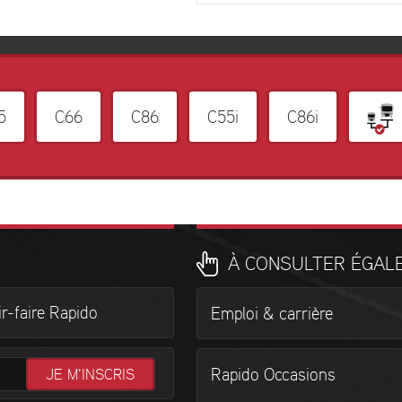
5
C66
C86
C55i
C86i
À CONSULTER ÉGAL
r-faire Rapido
Emploi & carrière
Rapido Occasions