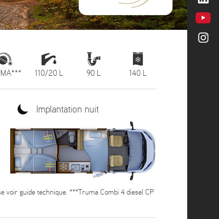
MA***
110/20 L
90 L
140 L
Implantation nuit
se voir guide technique. ***Truma Combi 4 diesel CP