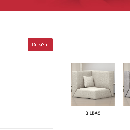
De série
BILBAO