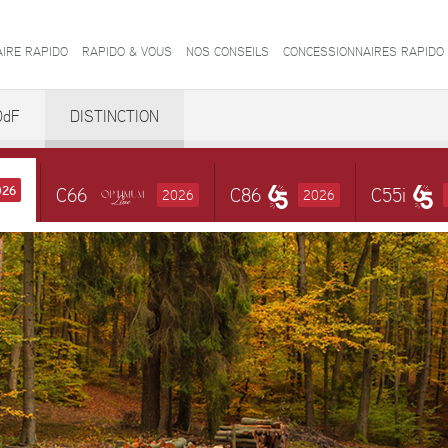
AIRE RAPIDO
RAPIDO & VOUS
NOS CONSEILS
CONCESSIONNAIRES RAPIDO
0dF
DISTINCTION
026
C66
C86
C55i
2026
2026