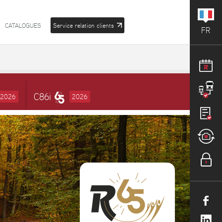
CATALOGUES
Service relation clients
FR
C86i
2026
2026